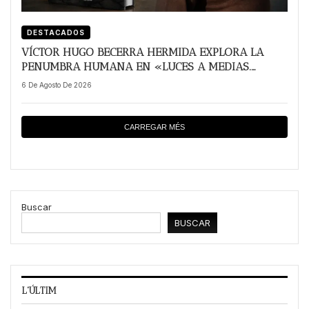
DESTACADOS
VÍCTOR HUGO BECERRA HERMIDA EXPLORA LA
PENUMBRA HUMANA EN «LUCES A MEDIAS.
RELATOS DE LA VIDA EN PENUMBRA»
6 De Agosto De 2026
CARREGAR MÉS
Buscar
BUSCAR
L'ÚLTIM