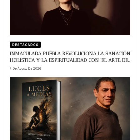
DESTACADOS
INMACULADA PUEBLA REVOLUCIONA LA SANACIÓN
HOLÍSTICA Y LA ESPIRITUALIDAD CON ‘EL ARTE DE
CANALIZAR PARA SANAR’
7 De Agosto De 2026