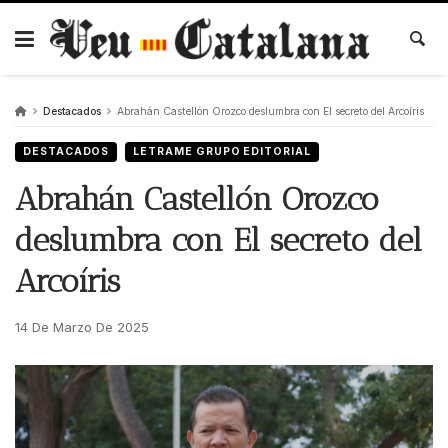
Skip
to
content
Destacados
Abrahán Castellón Orozco deslumbra con El secreto del Arcoíris
DESTACADOS
LETRAME GRUPO EDITORIAL
Abrahán Castellón Orozco
deslumbra con El secreto del
Arcoíris
14 De Marzo De 2025