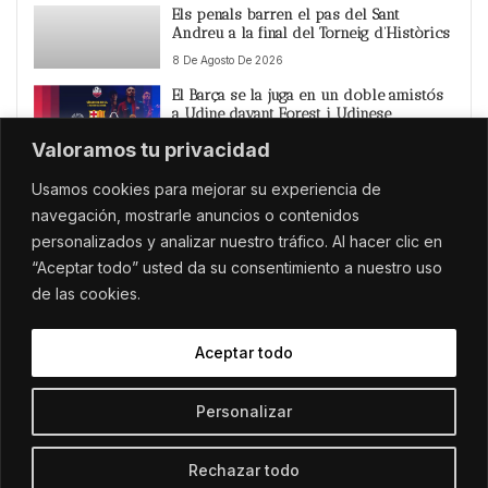
Els penals barren el pas del Sant
Andreu a la final del Torneig d’Històrics
8 De Agosto De 2026
El Barça se la juga en un doble amistós
a Udine davant Forest i Udinese
8 De Agosto De 2026
Valoramos tu privacidad
El Portalblau es converteix en la festa
Usamos cookies para mejorar su experiencia de
del País Valencià amb La Fúmiga i Naina
navegación, mostrarle anuncios o contenidos
8 De Agosto De 2026
personalizados y analizar nuestro tráfico. Al hacer clic en
Setze detinguts i més de mig miler
“Aceptar todo” usted da su consentimiento a nuestro uso
d’identificats en un operatiu contra la
reincidència i les armes a Tarragona
de las cookies.
8 De Agosto De 2026
Aceptar todo
Personalizar
VeuCatalana.cat © 2024 | Todos los derechos reservados.
Avis
Sobre
Política de
Política de
Contacte
Legal
Nosaltres
Cookies
Privacitat
Rechazar todo