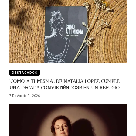
DESTACADOS
‘COMO A TI MISMA’, DE NATALIA LÓPEZ, CUMPLE
UNA DÉCADA CONVIRTIÉNDOSE EN UN REFUGIO
DE RESILIENCIA Y ESPERANZA CONTRA LA
7 De Agosto De 2026
VIOLENCIA INTERPERSONAL