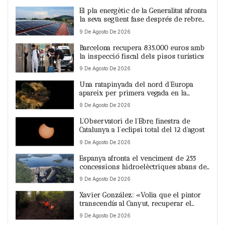
El pla energètic de la Generalitat afronta
la seva següent fase després de rebre
12.143 al·legacions
9 De Agosto De 2026
Barcelona recupera 835.000 euros amb
la inspecció fiscal dels pisos turístics
9 De Agosto De 2026
Una ratapinyada del nord d’Europa
apareix per primera vegada en la
península a Catalunya
9 De Agosto De 2026
L’Observatori de l’Ebre, finestra de
Catalunya a l’eclipsi total del 12 d’agost
9 De Agosto De 2026
Espanya afronta el venciment de 255
concessions hidroelèctriques abans de
2030
9 De Agosto De 2026
Xavier González: «Volia que el pintor
transcendís al Canyut, recuperar el
Cadaqués etern, el del nen i això m’ha
9 De Agosto De 2026
fet sentir molt viu»