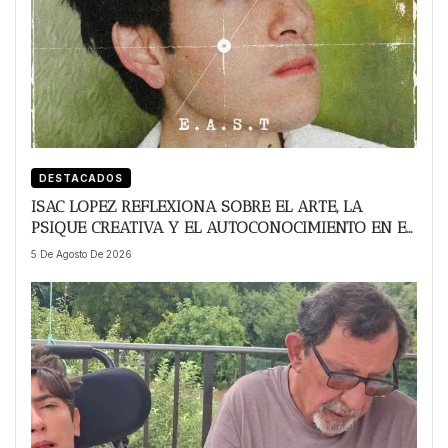
DESTACADOS
ISAC LOPEZ REFLEXIONA SOBRE EL ARTE, LA
PSIQUE CREATIVA Y EL AUTOCONOCIMIENTO EN EL
LANZAMIENTO DE ‘THE UNTITLED ARTIST’
5 De Agosto De 2026