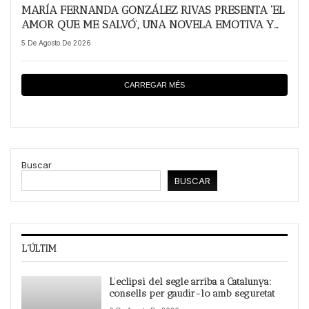
MARÍA FERNANDA GONZÁLEZ RIVAS PRESENTA ‘EL
AMOR QUE ME SALVÓ’, UNA NOVELA EMOTIVA Y
TRANSFORMADORA SOBRE LAS SEGUNDAS
5 De Agosto De 2026
OPORTUNIDADES
CARREGAR MÉS
Buscar
BUSCAR
L'ÚLTIM
L’eclipsi del segle arriba a Catalunya:
consells per gaudir-lo amb seguretat