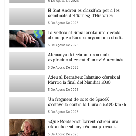
6 De Agosto De 2026
El Sant Andreu es classifica per a les
semifinals del Torneig d’Històrics
5 De Agosto De 2026
La vellesa al Brasil arriba una dècada
abans que a Europa, segons un estudi
amb segell català
5 De Agosto De 2026
Alemanya detecta un dron amb
explosius al costat d’un avió ucraïnès
a Leipzig
5 De Agosto De 2026
Adéu al Bernabeu: Infantino ofereix al
Marroc la final del Mundial 2030
5 De Agosto De 2026
Un fragment de coet de SpaceX
s’estavella contra la Lluna a 8.690 km/h
5 De Agosto De 2026
«Que Montserrat Torrent estreni una
obra als cent anys és una proesa i
viure-ho en primera persona, un luxe»
5 De Agosto De 2026